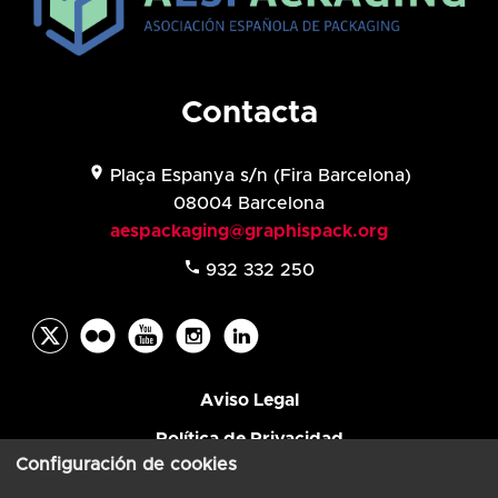
Contacta
location_on
Plaça Espanya s/n (
Fira Barcelona)
08004 Barcelona
aespackaging@graphispack.org
phone
932 332 250
Aviso Legal
Política de Privacidad
Configuración de cookies
© AESPACKAGING 2026