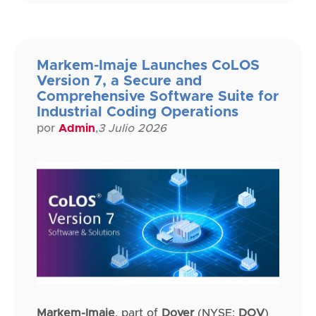
Markem-Imaje Launches CoLOS
Version 7, a Secure and
Comprehensive Software Suite for
Industrial Coding Operations
por
Admin
,
3 Julio 2026
Markem-Imaje
, part of
Dover
(NYSE:
DOV
)