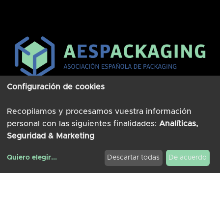
Configuración de cookies
Contacta
Recopilamos y procesamos vuestra información
personal con las siguientes finalidades:
Analíticas,
location_on
Plaça Espanya s/n (
Fira Barcelona)
Seguridad & Marketing
08004 Barcelona
aespackaging@graphispack.org
Quiero elegir
...
Descartar todas
De acuerdo
Modificar cookies
phone
932 332 250